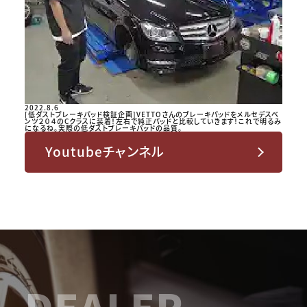
2022.8.6
[低ダストブレーキパッド検証企画]VETTOさんのブレーキパッドをメルセデスベ
ンツ２０４のCクラスに装着！左右で純正パッドと比較していきます！これで明るみ
になるね。実際の低ダストブレーキパッドの品質。
Youtubeチャンネル
DEALER