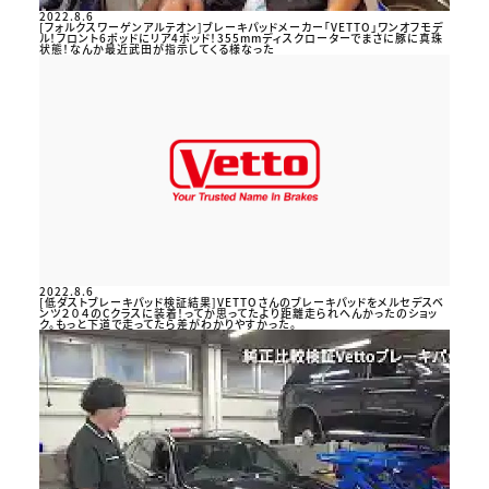
2022.8.6
[フォルクスワーゲンアルテオン]ブレーキパッドメーカー「VETTO」ワンオフモデ
ル！フロント6ポッドにリア4ポッド！355mmディスクローターでまさに豚に真珠
状態！なんか最近武田が指示してくる様なった
2022.8.6
[低ダストブレーキパッド検証結果]VETTOさんのブレーキパッドをメルセデスベ
ンツ２０４のCクラスに装着！ってか思ってたより距離走られへんかったのショッ
ク。もっと下道で走ってたら差がわかりやすかった。