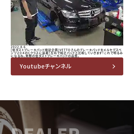
2022.8.6
[低ダストブレーキパッド検証企画]VETTOさんのブレーキパッドをメルセデスベ
ンツ２０４のCクラスに装着！左右で純正パッドと比較していきます！これで明るみ
になるね。実際の低ダストブレーキパッドの品質。
Youtubeチャンネル
DEALER