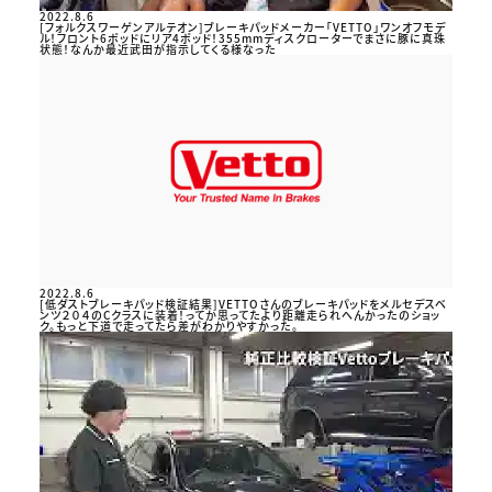
2022.8.6
[フォルクスワーゲンアルテオン]ブレーキパッドメーカー「VETTO」ワンオフモデ
ル！フロント6ポッドにリア4ポッド！355mmディスクローターでまさに豚に真珠
状態！なんか最近武田が指示してくる様なった
2022.8.6
[低ダストブレーキパッド検証結果]VETTOさんのブレーキパッドをメルセデスベ
ンツ２０４のCクラスに装着！ってか思ってたより距離走られへんかったのショッ
ク。もっと下道で走ってたら差がわかりやすかった。