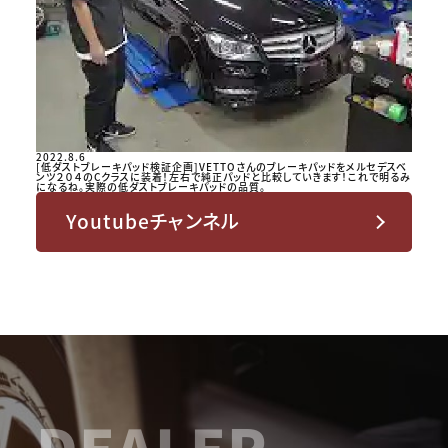
2022.8.6
[低ダストブレーキパッド検証企画]VETTOさんのブレーキパッドをメルセデスベ
ンツ２０４のCクラスに装着！左右で純正パッドと比較していきます！これで明るみ
になるね。実際の低ダストブレーキパッドの品質。
Youtubeチャンネル
DEALER